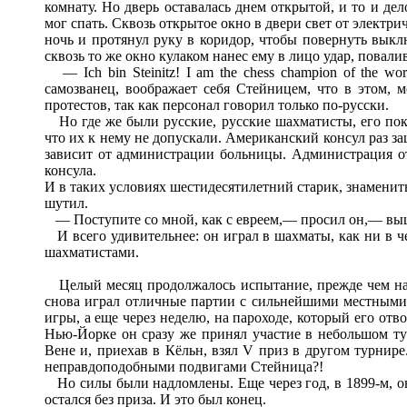
комнату. Но дверь оставалась днем открытой, и то и де
мог спать. Сквозь открытое окно в двери свет от электр
ночь и протянул руку в коридор, чтобы повернуть выклю
сквозь то же окно кулаком нанес ему в лицо удар, повали
— Ich bin Steinitz! I am the chess champion of the w
самозванец, воображает себя Стейницем, что в этом, м
протестов, так как персонал говорил только по-русски.
Но где же были русские, русские шахматисты, его пок
что их к нему не допускали. Американский консул раз заш
зависит от администрации больницы. Администрация отв
консула.
И в таких условиях шестидесятилетний старик, знаменит
шутил.
— Поступите со мной, как с евреем,— просил он,— вы
И всего удивительнее: он играл в шахматы, как ни в ч
шахматистами.
Целый месяц продолжалось испытание, прежде чем након
снова играл отличные партии с сильнейшими местными 
игры, а еще через неделю, на пароходе, который его от
Нью-Йорке он сразу же принял участие в небольшом тур
Вене и, приехав в Кёльн, взял V приз в другом турнир
неправдоподобными подвигами Стейница?!
Но силы были надломлены. Еще через год, в 1899-м, он
остался без приза. И это был конец.