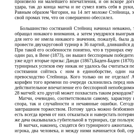
произвело ни малейшего впечатления, и он вскоре дог
удара, так до конца матча и не сумел взять себя в рук
Равным образом Чигорин, на 14 лет моложе Стейница, зе
свой промах тем, что он совершенно обессилел.
Большинство состязаний Стейниц начинал неважно, то
обращал никакого внимания, а затем умудрялся выигрыва
для него не имела никакого значения, пожалуй, была д
провести двухкруговой турнир в 36 партий, длившийся д
При такой его особенности понятно, что в турнирах ему
один раз, в Вене (1873), он вышел бесспорным победител
уже идут вторые призы: Данди (1867),Баден-Баден (1870)
турнирных успехов ему никак не удалось бы считаться п
состязании сойтись с ним в единоборстве, один н
превосходство Стейница. Кого только он не отделал! 
корифеи того времени по очереди склонились перед ним
действительное впечатление его бесспорной непобедимос
28 матчей: кто другой может похвастать таким рекордом? 
Матчи, очевидно, соответствовали самому, характеру 
спора, так и случайности и нечаянные ошибки. Сего
завтрашним торжеством. Потому здесь можно безбоязне
есть всегда время от них отказаться и наверстать потеря
же дача оказывалась губительной в турнирах, где пользую
В матчах, наконец, сходятся без турнирного ажиотажа,
игрока, два человека, и между ними начинается бой, серь