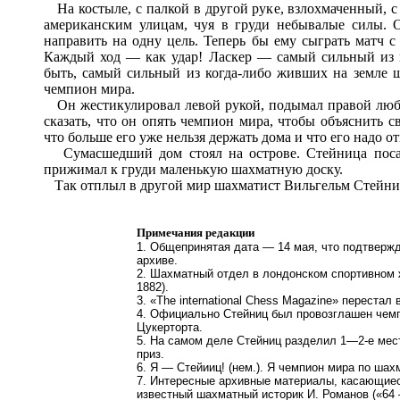
На костыле, с палкой в другой руке, взлохмаченный, с
американским улицам, чуя в груди небывалые силы. 
направить на одну цель. Теперь бы ему сыграть матч с
Каждый ход — как удар! Ласкер — самый сильный из в
быть, самый сильный из когда-либо живших на земле ша
чемпион мира.
Он жестикулировал левой рукой, подымал правой люби
сказать, что он опять чемпион мира, чтобы объяснить 
что больше его уже нельзя держать дома и что его надо от
Сумасшедший дом стоял на острове. Стейница посад
прижимал к груди маленькую шахматную доску.
Так отплыл в другой мир шахматист Вильгельм Стейни
Примечания редакции
1. Общепринятая дата — 14 мая, что подтверж
архиве.
2. Шахматный отдел в лондонском спортивном ж
1882).
3. «The international Chess Magazine» перестал 
4. Официально Стейниц был провозглашен чемп
Цукерторта.
5. На самом деле Стейниц разделил 1—2-е места
приз.
6. Я — Стейииц! (нем.). Я чемпион мира по шахм
7. Интересные архивные материалы, касающиес
известный шахматный историк И. Романов («64