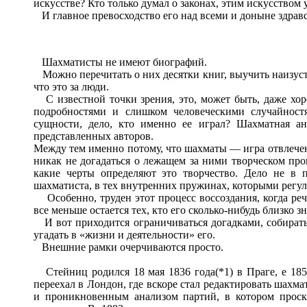
искусстве? Кто только думал о законах, этим искусство
И главное превосходство его над всеми и доныне здра
Шахматисты не имеют биографий.
Можно перечитать о них десятки книг, выучить наизусть 
что это за люди.
С известной точки зрения, это, может быть, даже хоро
подробностями и слишком человеческими случайностя
сущности, дело, кто именно ее играл? Шахматная а
представленных авторов.
Между тем именно потому, что шахматы — игра отвлечен
никак не догадаться о лежащем за ними творческом проц
какие черты определяют это творчество. Дело не в 
шахматиста, в тех внутренних пружинах, которыми регули
Особенно, труден этот процесс воссоздания, когда реч
все меньше остается тех, кто его сколько-нибудь близко з
И вот приходится ограничиваться догадками, собирать 
угадать в «жизни и деятельности» его.
Внешние рамки очерчиваются просто.
Стейниц родился 18 мая 1836 года(*1) в Праге, е 1858
переехал в Лондон, где вскоре стал редактировать шах
и проникновенным анализом партий, в котором проск