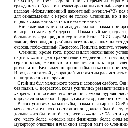
искусству. В 1883 году он вновь переменил страну 
гражданство. Здесь он редактировал шахматный отдел в
издавал «Международный шахматный журнал»(*3), вся те
для ознакомления с игрой не только Стейница, но и в
игры, к сожалению, остался незаконченным.
Впервые выступив на международной шахматной арене 
выигрыша матча у Андерсена. Шахматный мир, однако, п
большом международном турнире в Вене в 1873 году(*4)
звание, беспощадно разбивая всех попадавших на его до
очередь побежденный Ласкером. Попытка вернуть утраче
Стейниц, кроме того, прославился необычайно успеш
партии, хотя играл сравнительно медленно: к этим пар
серьезностью, меняя это отношение лишь к игре вслеп
результатов. Ведь именно про него было сказано: пришел,
И вот, если за этой декорацией мы захотим рассмотреть 
на видимое противоречие.
Стейниц был маленького роста и здоровья слабого. Одна 
без палки. С возрастом, когда усилились ревматические
хворый, и в основе его немощи лежала дурная насле
определения которой Тарраш, сам доктор, говорит о «сво
В этих условиях, казалось бы, шахматная карьера Стейн
менее значительного состязания он должен был бы чув
дольше кого бы то ни было другого — целых 28 лет и чув
его, часто более молодые или физически более сильные
Цукерторт блестяще начал свой второй матч со Стейниц