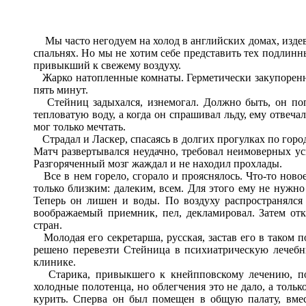
Мы часто негодуем на холод в английских домах, издева
спальнях. Но мы не хотим себе представить тех подлинн
привыкший к свежему воздуху.
Жарко натопленные комнаты. Герметически закупоренн
пять минут.
Стейниц задыхался, изнемогал. Должно быть, он попа
тепловатую воду, а когда он спрашивал льду, ему отвеча
мог только мечтать.
Страдал и Ласкер, спасаясь в долгих прогулках по горо
Матч развертывался неудачно, требовал неимоверных ус
Разгоряченный мозг жаждал и не находил прохлады.
Все в нем горело, сгорало и прояснялось. Что-то ново
только близким: далеким, всем. Для этого ему не нужно
Теперь он лишен и воды. По воздуху распространялся
воображаемый приемник, пел, декламировал. Затем отк
стран.
Молодая его секретарша, русская, застав его в таком п
решено перевезти Стейница в психиатрическую лечебн
клинике.
Старика, привыкшего к кнейпповскому лечению, пос
холодные полотенца, но облегчения это не дало, а тольк
курить. Сперва он был помещен в общую палату, вмес