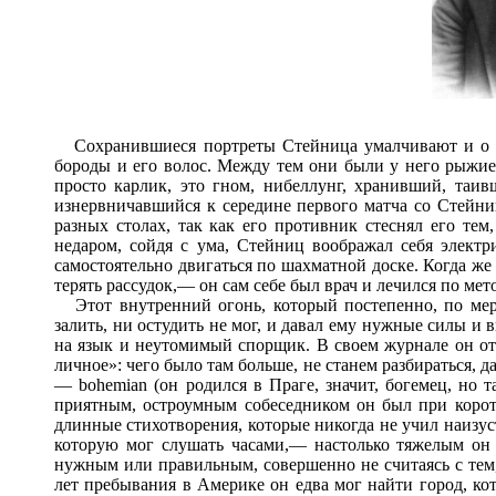
Сохранившиеся портреты Стейница умалчивают и о др
бороды и его волос. Между тем они были у него рыжие,
просто карлик, это гном, нибеллунг, хранивший, таив
изнервничавшийся к середине первого матча со Стейниц
разных столах, так как его противник стеснял его тем
недаром, сойдя с ума, Стейниц воображал себя электри
самостоятельно двигаться по шахматной доске. Когда же
терять рассудок,— он сам себе был врач и лечился по м
Этот внутренний огонь, который постепенно, по мере 
залить, ни остудить не мог, и давал ему нужные силы и
на язык и неутомимый спорщик. В своем журнале он от
личное»: чего было там больше, не станем разбираться, д
— bohemian (он родился в Праге, значит, богемец, но т
приятным, остроумным собеседником он был при корот
длинные стихотворения, которые никогда не учил наизус
которую мог слушать часами,— настолько тяжелым он б
нужным или правильным, совершенно не считаясь с тем, 
лет пребывания в Америке он едва мог найти город, ко