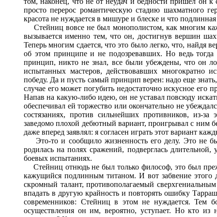
том, наконец, что не от неудач и бедности пришел он 
просто перерос романтическую стадию шахматного гер
красота не нуждается в мишуре и блеске и что подлинная
Стейниц вовсе не был монополистом, как многим кажет
вызывается именно тем, что он, достигнув вершин шах
Теперь многим сдается, что это было легко, что, найдя 
об этом принципе и не подозревавших. Но ведь тогда 
принцип, никто не знал, все были убеждены, что он ло
испытанных мастеров, действовавших многократно и
победу. Да и пусть самый принцип верен: надо еще знать,
случае его может погубить недостаточно искусное его п
Напав на какую-либо идею, он не уставал повсюду искат
обеспечивал ей торжество или окончательно не убеждал
состязаниях, против сильнейших противников, из-за 
заведомо плохой дебютный вариант, проигрывал с ним бе
даже вперед заявлял: я согласен играть этот вариант кажд
Это-то и сообщило жизненность его делу. Это не был
родилась на полях сражений, подверглась длительной, 
боевых испытаниях.
Стейниц отнюдь не был только философ, это был преж
кажущийся подлинным титаном. И вот забвение этого дв
скромный талант, противополагаемый сверхгениальным 
впадать в другую крайность и повторять ошибку Тарраш
современников: Стейниц в этом не нуждается. Тем бо
осуществления он им, вероятно, уступает. Но кто из