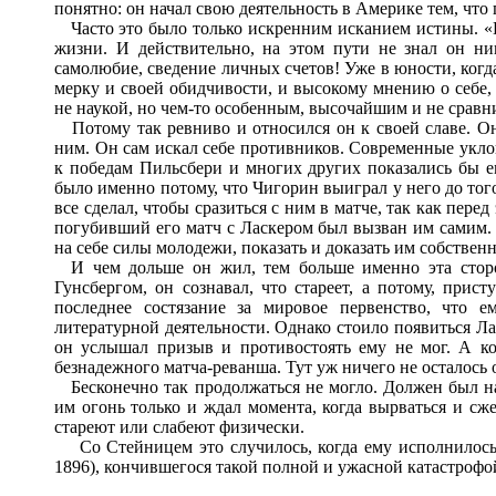
понятно: он начал свою деятельность в Америке тем, чт
Часто это было только искренним исканием истины. «Н
жизни. И действительно, на этом пути не знал он ни
самолюбие, сведение личных счетов! Уже в юности, когд
мерку и своей обидчивости, и высокому мнению о себе,
не наукой, но чем-то особенным, высочайшим и не сравн
Потому так ревниво и относился он к своей славе. Он 
ним. Он сам искал себе противников. Современные укло
к победам Пильсбери и многих других показались бы е
было именно потому, что Чигорин выиграл у него до тог
все сделал, чтобы сразиться с ним в матче, так как пере
погубивший его матч с Ласкером был вызван им самим. 
на себе силы молодежи, показать и доказать им собстве
И чем дольше он жил, тем больше именно эта сторо
Гунсбергом, он сознавал, что стареет, а потому, прис
последнее состязание за мировое первенство, что 
литературной деятельности. Однако стоило появиться Ла
он услышал призыв и противостоять ему не мог. А ко
безнадежного матча-реванша. Тут уж ничего не осталось 
Бесконечно так продолжаться не могло. Должен был на
им огонь только и ждал момента, когда вырваться и сже
стареют или слабеют физически.
Со Стейницем это случилось, когда ему исполнилось 6
1896), кончившегося такой полной и ужасной катастрофо