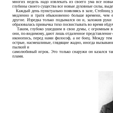
многих недель надо извлекать из своего ума все новы
глубины своего существа все новые духовные силы, выдер
Каждый день пунктуально появляясь в зале, Стейниц ую
медленно и тратя обыкновенно больше времени, чем ег
другие. Изредка только подымался он и, заложив руки 
образовалась привычка тихо посвистывать во время обду
Таким, глубоко ушедшим в свои думы, с огромным вы
они, по-видимому, дают лишь отдаленное представление 
иконопись, перед нами философ, а не боец. Между тем
острые, насмешливые, глядящие жадно, иногда вызывающ
пылкий и
самолюбивый игрок. Это только снаружи он казался т
пламя.