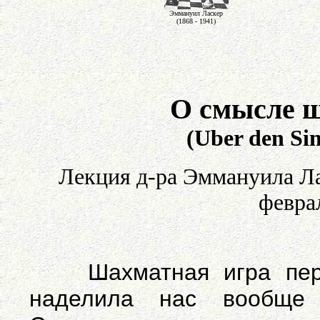
Эммануил Ласкер
(1868 - 1941)
О смысле ш
(Uber den Sin
Лекция д-ра Эммануила Ла
феврал
Шахматная игра переш
наделила нас вообще 