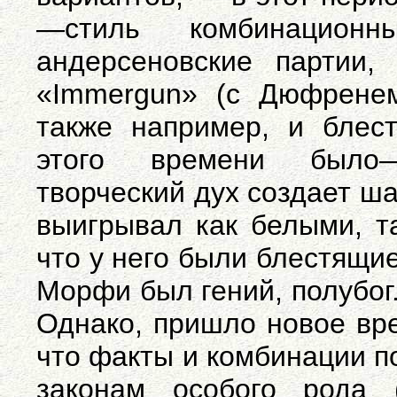
—стиль комбинацион
андерсеновские партии,
«Immergun» (с Дюфренем
также например, и блес
этого времени было—
творческий дух создает ш
выигрывал как белыми, т
что у него были блестящие
Морфи был гений, полубог.
Однако, пришло новое вре
что факты и комбинации п
законам особого рода 