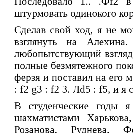
Последовало 1.. .Фf2 в
штурмовать одинокого ко
Сделав свой ход, я не мо
взглянуть на Алехина
любопытствующий взгляд,
полные безмятежного поко
ферзя и поставил на его 
: f2 g3 : f2 3. Лd5 : f5, и я
В студенческие годы я
шахматистами Харькова
Розанова, Руднева, Ф