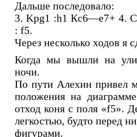
Дальше последовало:
3. Kpg1 :h1 Кc6—е7+ 4. C
: f5.
Через несколько ходов я с
Когда мы вышли на ули
ночи.
По пути Алехин привел м
положения на диаграмме
отход коня с поля «f5». 
легкостью, будто перед н
фигурами.