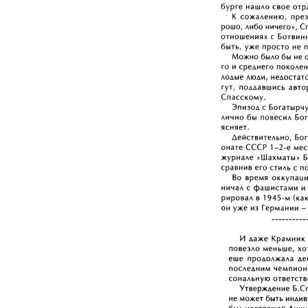
----------