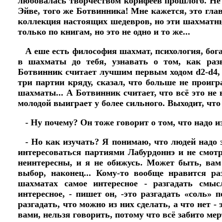
любовалась творчеством корифеев прошлого. Не
Эйве, того же Ботвинника! Мне кажется, это гла
коллекция настоящих шедевров, но эти шахматны
только по книгам, но это не одно и то же...
А еше есть философия шахмат, психология, бог
в шахматы до тебя, узнавать о том, как раз
Ботвинник считает лучшим первым ходом d2-d4, 
три партии кряду, сказал, что больше не проигр
шахматы... А Ботвинник считает, что всё это не 
молодой выиграет у более сильного. Выходит, чт
- Ну почему? Он тоже говорит о том, что надо 
- Но как изучать? Я понимаю, что людей надо
интересоваться партиями Лабурдоннэ и не смот
неинтересны, и я не обижусь. Может быть, вам
выбор, наконец... Кому-то вообще нравится ра
шахматах самое интересное - разгадать смы
интересное, - пишет он, -это разгадать «соль»
разгадать, что можно из них сделать, а что нет -
вами, нельзя говорить, потому что всё забито м