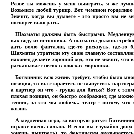
Разве ты можешь у меня выиграть, я же луч
Возьмите любой турнир. Вот чемпион горделиво р
Значит, когда вы думаете - это просто вы не зн
поскорее выиграть.
Шахматы должны быть быстрыми. Медленную п
как воду из источника. А шахматы должны требо
дать волю фантазии, где-то рискнуть, где-то б
Шахматы утратили эту свою главную составляющ
наконец делаете хороший ход, это не значит, что 
раскапывает песок в поисках морковки.
Ботвинник всю жизнь требует, чтобы было мно
позиция, то вы стараетесь не выпустить партнера
а партнер он что - груша для битья? Вот с эти
плохая позиция, он быстро соображает, где можно
теннис, за это мы любим... театр - потому что
жизни.
А медленная игра, за которую ратует Ботвинник
играют очень сильно. И если вы случайно допуск
хочешь выиграть), то фактически оказываетес