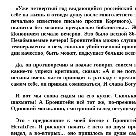
«Уже четвертый год выдающийся российский г
себе на жизнь и отводя душу после многолетнего 
печально известное письмо против Корчного).
пылится без хозяина прекрасная библиотека... 
Ионовичем немало вечеров. Это было весной 86
Незабываемые вечера! Бронштейна можно слушат
темперамента в нем, сколько убийственной ирон
дни качество, быть может, подкупает больше всег
Да, он противоречив и подчас говорит совсем 
какие-то упреки критиков, сказал: «А я не поп
истины очень часто приводит к разладу с прежн
самом себе, он привык сомневаться, И слава Богу
И вот мы снова сидим на его кухне. Сколько
шахматы! А Бронштейн всё тот же, по-прежнему
Одинокий могиканин, смотрящий вслед несущемуся
Это - предисловие к моей беседе с Бронште
НегаІd'e». Я рискнул начать с него по двум п
видел, а во-вторых... оно пришлось по душе с